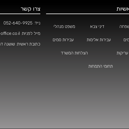
שיות
צרו קשר
נייד:
052-640-9925
שפחה
דיני צבא
משפט מנהלי
מייל לפניות:
ffice.co.il
ים
עבירות אלימות
עבירות סמים
כתובת ראשית: שושנה דמארי 4, קרית
עריקות
הצלחות המשרד
תחומי התמחות