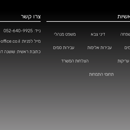
שיות
צרו קשר
נייד:
052-640-9925
שפחה
דיני צבא
משפט מנהלי
מייל לפניות:
ffice.co.il
ים
עבירות אלימות
עבירות סמים
כתובת ראשית: שושנה דמארי 4, קרית
עריקות
הצלחות המשרד
תחומי התמחות