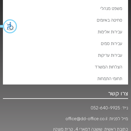
משפט מנהלי
סחיטה באיומים
עבירות אלימות
עבירות סמים
עבירות עריקות
הצלחות המשרד
תחומי התמחות
צרו קשר
נייד:
052-640-9925
מייל לפניות:
office@dd-office.co.il
כתובת ראשית: שושנה דמארי 4, קרית מוצקין