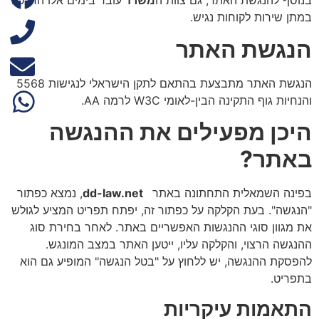
בנוסף להנגשת האתר, גם צוות ה
משרד
עובר בימים אלו הדרכה
במתן שירות לקוחות נגיש.
הנגשת האתר
הנגשת האתר מתבצעת בהתאם לתקן הישראלי לנגישות 5568
והנחיות גוף התקינה הבין-לאומי W3C לרמה AA.
היכן מפעילים את ההנגשה
באתר?
בפינה השמאלית התחתונה באתר
dd-law.net
, נמצא כפתור
"הנגשה". בעת הקלקה על כפתור זה, יפתח תפריט המציע לגולש
את מגוון סוגי ההנגשות האפשריים באתר. לאחר בחירת סוג
ההנגשה הרצוי, והקלקה עליו, ייטען האתר במצב המונגש.
להפסקת ההנגשה, יש ללחוץ על "בטל הנגשה" המופיע גם הוא
בתפריט.
התאמות עיקריות