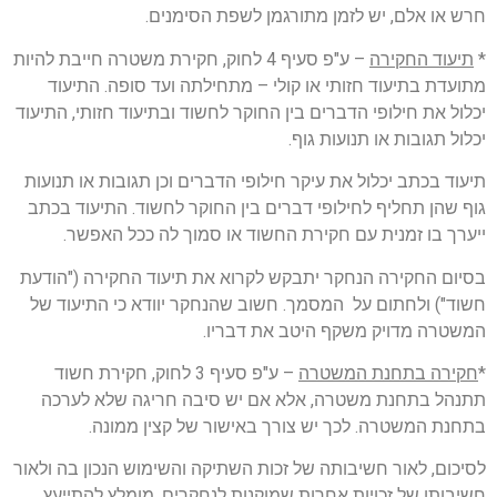
חרש או אלם, יש לזמן מתורגמן לשפת הסימנים.
*
תיעוד החקירה
– ע"פ סעיף 4 לחוק, חקירת משטרה חייבת להיות
מתועדת בתיעוד חזותי או קולי – מתחילתה ועד סופה. התיעוד
יכלול את חילופי הדברים בין החוקר לחשוד ובתיעוד חזותי, התיעוד
יכלול תגובות או תנועות גוף.
תיעוד בכתב יכלול את עיקר חילופי הדברים וכן תגובות או תנועות
גוף שהן תחליף לחילופי דברים בין החוקר לחשוד. התיעוד בכתב
ייערך בו זמנית עם חקירת החשוד או סמוך לה ככל האפשר.
בסיום החקירה הנחקר יתבקש לקרוא את תיעוד החקירה ("הודעת
חשוד") ולחתום על המסמך. חשוב שהנחקר יוודא כי התיעוד של
המשטרה מדויק משקף היטב את דבריו.
*
חקירה בתחנת המשטרה
– ע"פ סעיף 3 לחוק, חקירת חשוד
תתנהל בתחנת משטרה, אלא אם יש סיבה חריגה שלא לערכה
בתחנת המשטרה. לכך יש צורך באישור של קצין ממונה.
לסיכום, לאור חשיבותה של זכות השתיקה והשימוש הנכון בה ולאור
חשיבותן של זכויות אחרות שמוקנות לנחקרים, מומלץ להתייעץ