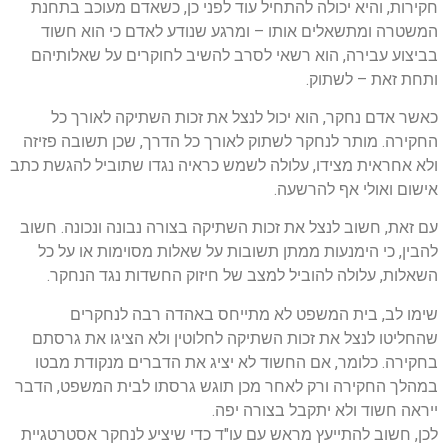
חקירות, והיא יכולה להתחיל עוד לפני כן, כשאדם מעוכב בתחנת
המשטרה ומתשאלים אותו – ומרגע שנודע לאדם כי הוא חשוד
בביצוע עבירה, הוא רשאי לסרב להשיב לחוקרים על שאלותיהם
ותחת זאת – לשתוק.
כאשר אדם נחקר, הוא יכול לנצל את זכות השתיקה לאורך כל
החקירה. מותר לנחקר לשתוק לאורך כל הדרך, שכן תשובה פזיזה
ולא אחראית מצידו, עלולה לשמש כראיה נגדו שתוביל להגשת כתב
אישום ואולי אף להרשעה.
עם זאת, חשוב לנצל את זכות השתיקה בצורה נבונה ונכונה. חשוב
להבין, כי הימנעות ממתן תשובות על שאלות מסוימות או על כל
השאלות, עלולה להוביל למצב של חיזוק החשדות נגד הנחקר.
שימו לב, בית המשפט לא מתייחס באהדה רבה לנחקרים
שהחליטו לנצל את זכות השתיקה לחלוטין ולא הציגו את גרסתם
בחקירה. כלומר, אם החשוד לא יציג את הדברים מנקודת מבטו
במהלך החקירה ורק לאחר מכן תוגש גרסתו לבית המשפט, הדבר
ייראה חשוד ולא יתקבל בצורה יפה.
לכן, חשוב להתייעץ מראש עם עו"ד כדי שיציע לנחקר אסטרטגיית