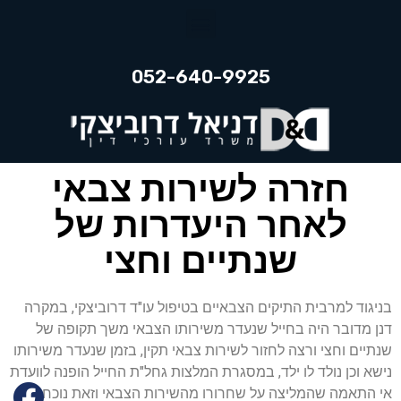
052-640-9925
חזרה לשירות צבאי
לאחר היעדרות של
שנתיים וחצי
בניגוד למרבית התיקים הצבאיים בטיפול עו"ד דרוביצקי, במקרה
דנן מדובר היה בחייל שנעדר משירותו הצבאי משך תקופה של
שנתיים וחצי ורצה לחזור לשירות צבאי תקין, בזמן שנעדר משירותו
נישא וכן נולד לו ילד, במסגרת המלצות גחל"ת החייל הופנה לוועדת
אי התאמה שהמליצה על שחרורו מהשירות הצבאי וזאת נוכח