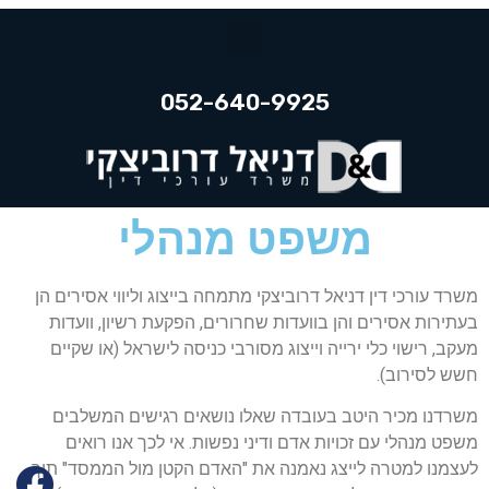
052-640-9925
משפט מנהלי
משרד עורכי דין דניאל דרוביצקי מתמחה בייצוג וליווי אסירים הן
בעתירות אסירים והן בוועדות שחרורים, הפקעת רשיון, וועדות
מעקב, רישוי כלי ירייה וייצוג מסורבי כניסה לישראל (או שקיים
חשש לסירוב).
משרדנו מכיר היטב בעובדה שאלו נושאים רגישים המשלבים
משפט מנהלי עם זכויות אדם ודיני נפשות. אי לכך אנו רואים
לעצמנו למטרה לייצג נאמנה את "האדם הקטן מול הממסד" תוך