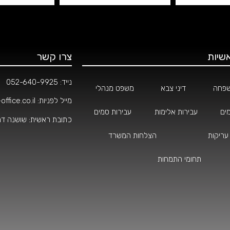
שיות
צרו קשר
נייד:
052-640-9925
שפחה
דיני צבא
משפט מנהלי
מייל לפניות:
ffice.co.il
ים
עבירות אלימות
עבירות סמים
כתובת ראשית: שושנה דמארי 4, קרית
עריקות
הצלחות המשרד
תחומי התמחות